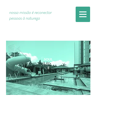
nossa missão é reconectar
pessoas à natureza
SOUL
PARQU
E