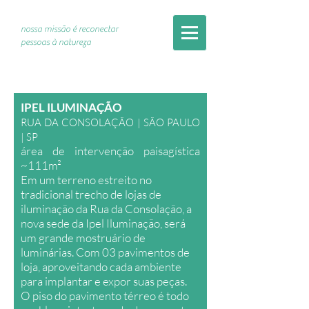
nossa missão é reconectar
pessoas à natureza
IPEL ILUMINAÇÃO
RUA DA CONSOLAÇÃO | SÃO PAULO
| SP
área de intervenção paisagística
~111m²
Em um terreno estreito no
tradicional trecho de lojas de
iluminação da Rua da Consolação, a
nova sede da Ipel Iluminação, será
um grande mostruário de
luminárias. Com 03 pavimentos de
loja, aproveitando cada ambiente
para implantar e expor suas peças.
O piso do pavimento térreo é todo