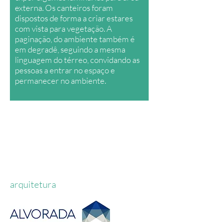
externa. Os canteiros foram
dispostos de forma a criar estares
com vista para vegetação. A
paginação, do ambiente também é
em degradê, seguindo a mesma
linguagem do térreo, convidando as
pessoas a entrar no espaço e
permanecer no ambiente.
arquitetura